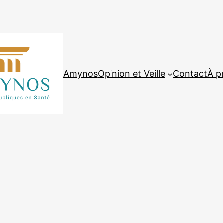
Amynos
Opinion et Veille
Contact
À p