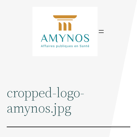
Aller
au
contenu
cropped-logo-
amynos.jpg